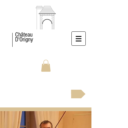
Château
D'Origny
BOOK NOW