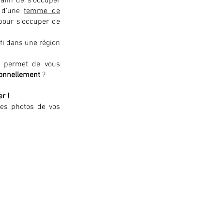
afin de s'occuper
e d'une
femme de
pour s'occuper de
fi dans une région
s permet de vous
ionnellement
?
r !
des photos de vos