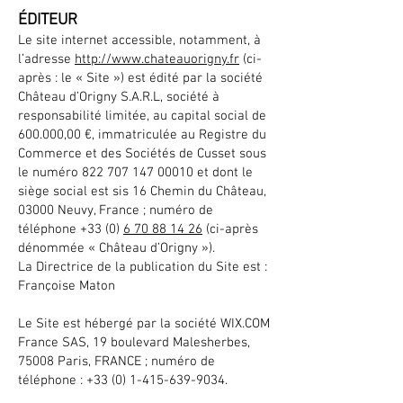
ÉDITEUR
Le site internet accessible, notamment, à
l’adresse
http://www.chateauorigny.fr
(ci-
après : le « Site ») est édité par la société
Château d’Origny S.A.R.L, société à
responsabilité limitée, au capital social de
600.000,00 €, immatriculée au Registre du
Commerce et des Sociétés de Cusset sous
le numéro
822 707 147 00010
et dont le
siège social est sis 16 Chemin du Château,
03000 Neuvy, France ; numéro de
téléphone +33 (0)
6 70 88 14 26
(ci-après
dénommée « Château d’Origny »).
La Directrice de la publication du Site est :
Françoise Maton
Le Site est hébergé par la société WIX.COM
France SAS, 19 boulevard Malesherbes,
75008 Paris, FRANCE ; numéro de
téléphone :
+33 (0) 1-415-639-9034
.