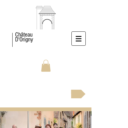
Château
D'Origny
BOOK NOW