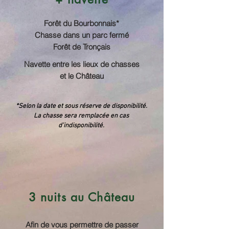
Forêt du Bourbonnais*
Chasse dans un parc fermé
Forêt de Tronçais
Navette entre les lieux de chasses
et le Château
*Selon la date et sous réserve de disponibilité.
La chasse sera remplacée en cas
d’indisponibilité.
3 nuits au Château
Afin de vous permettre de passer