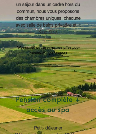
un séjour dans un cadre hors du
commun, nous vous proposons
des chambres uniques, chacune
avec salle de bains privative et lit
King Size.
*Possibilité de réserver nos gîtes pour
minimum 3 personnes
Pension complète +
accès au spa
Petit- déjeuner