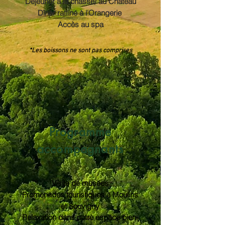
Déjeuner à la chasse/ au Château
Dîner raffiné à l'Orangerie
Accès au spa
*Les boissons ne sont pas comprises
Programme
accompagnants
Visite de musées
Promenades touristiques à Moulins
et Souvigny
Relaxation dans notre espace bien-