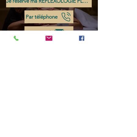
Je réserve ma REFLEXOLOGIE PLANTAIRE
Par téléphone
Par mail
Pour ne rien rater des nouvelles du Château
d'Origny, souscrivez à notre newsletter !
J’accepte les termes et conditions
politique
de confidentialité
Rejoindre