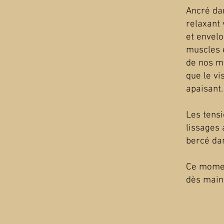
Ancré dan
relaxant
et envelo
muscles e
de nos ma
que le v
apaisant.
Les tensi
lissages 
bercé da
Ce momen
dès main