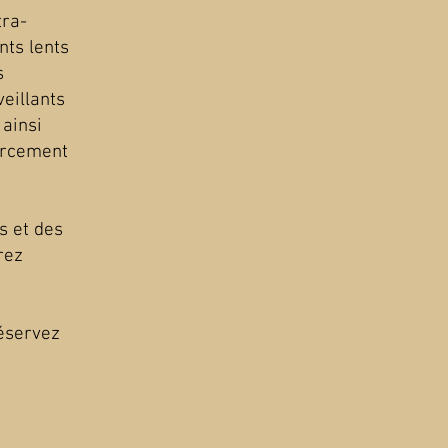
tra-
ts lents
s
eillants
 ainsi
ercement
s et des
rez
Réservez