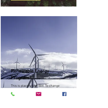
Renewable Energy
Program
This is placeholder text. To change
this content, double-click on the
element and click Change Content.
En savoir plus