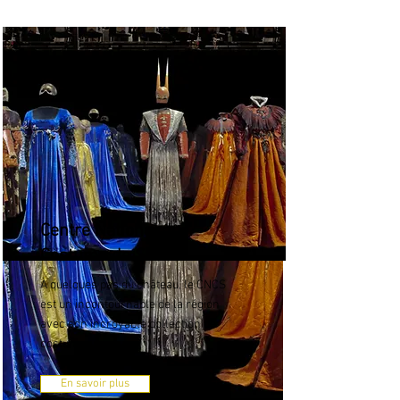
Centre National du
Costume de Scène
À quelques pas du château, le CNCS
est un incontournable de la région
avec son incroyable collection de
costumes.
En savoir plus